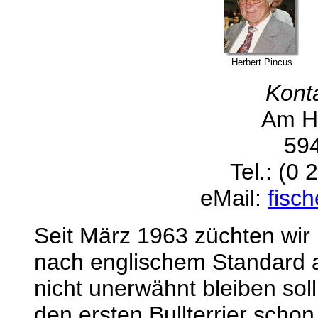
Herbert Pincus
Kont
Am H
59
Tel.: (0
eMail:
fisc
Seit März 1963 züchten wir 
nach englischem Standard a
nicht unerwähnt bleiben sol
den ersten Bullterrier schon